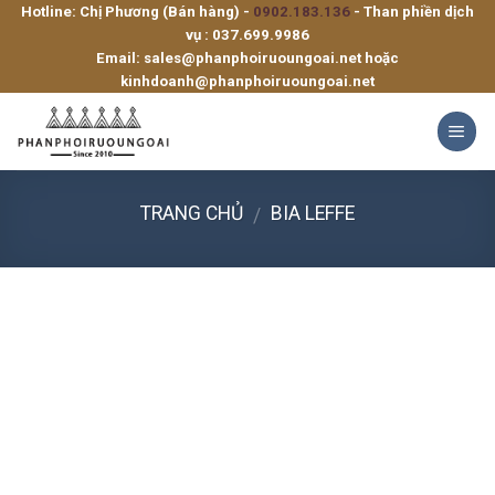
Hotline: Chị Phương (Bán hàng) -
0902.183.136
- Than phiền dịch
Skip
vụ :
037.699.9986
to
Email:
sales@phanphoiruoungoai.net
hoặc
content
kinhdoanh@phanphoiruoungoai.net
TRANG CHỦ
BIA LEFFE
/