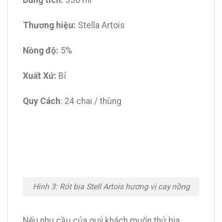
Dung tích:
330 ml
Thương hiệu:
Stella Artois
Nồng độ:
5%
Xuất Xứ:
Bỉ
Quy Cách
: 24 chai / thùng
Hình 3: Rót bia Stell Artois hương vị cay nồng
Nếu nhu cầu của quý khách muốn thử bia