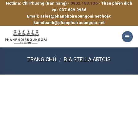
Hotline: Chị Phương (Bán hàng) -
0902.183.136
- Than phiền dịch
Skip
vụ :
037.699.9986
to
Email:
sales@phanphoiruoungoai.net
hoặc
content
kinhdoanh@phanphoiruoungoai.net
TRANG CHỦ
BIA STELLA ARTOIS
/