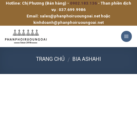
Hotline: Chị Phương (Bán hàng) -
0902.183.136
- Than phiền dịch
Skip
vụ :
037.699.9986
to
Email:
sales@phanphoiruoungoai.net
hoặc
content
kinhdoanh@phanphoiruoungoai.net
TRANG CHỦ
BIA ASHAHI
/