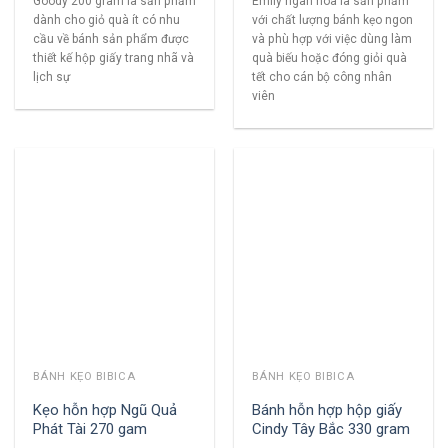
Goody 200 gram là sản phẩm
Emily ngàn hoa là sản phẩm
dành cho giỏ quà ít có nhu
với chất lượng bánh kẹo ngon
cầu về bánh sản phẩm được
và phù hợp với việc dùng làm
thiết kế hộp giấy trang nhã và
quà biếu hoặc đóng giỏi quà
lịch sự
tết cho cán bộ công nhân
viên
BÁNH KẸO BIBICA
BÁNH KẸO BIBICA
Kẹo hỗn hợp Ngũ Quả
Bánh hỗn hợp hộp giấy
Phát Tài 270 gam
Cindy Tây Bắc 330 gram