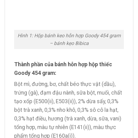
Hình 1: Hộp bánh keo hỗn hợp Goody 454 gram
– bánh kẹo Bibica
Thành phần của bánh hỗn hợp hộp thiếc
Goody 454 gram:
Bột mì, đường, bơ, chất béo thực vật (dầu),
trứng (gà), đạm đậu nành, sữa bột, muối, chất
tạo xốp (E500(ii), E503(ii)), 2% dừa sấy, 0,3%
bột trà xanh, 0,3% nho khô, 0,3% sô cô la hạt,
0,3% hạt điều, hương (trà xanh, dừa, sữa, vani)
tổng hợp, màu tự nhiên (E141(ii)), màu thực
phẩm tổng hợp (E160a(i)).