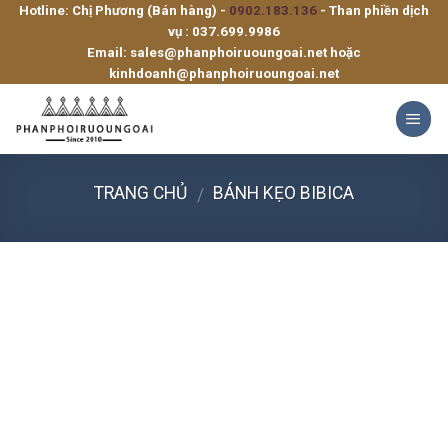
Hotline: Chị Phương (Bán hàng) -
0902.183.136
- Than phiền dịch
Skip
vụ :
037.699.9986
to
Email:
sales@phanphoiruoungoai.net
hoặc
content
kinhdoanh@phanphoiruoungoai.net
TRANG CHỦ
BÁNH KẸO BIBICA
/