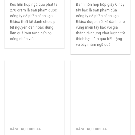
Kẹo hỗn hợp ngũ quả phát tài
Bánh hỗn hợp hộp giấy Cindy
270 gram là sản phẩm được
tây bắc là sản phẩm của
công ty cổ phần bánh kẹo
công ty cổ phần bánh kẹo
Bibica thiết kế dành cho dịp
Bibica được thiết kế dành cho
tết nguyên đán hoặc dùng
vùng miền tây bắc với giá
làm quà biếu tặng cấn bộ
thành rẻ nhưng chất lượng tốt
công nhân viên
thích hợp làm quà biếu tặng
và bày mâm ngũ quả
BÁNH KẸO BIBICA
BÁNH KẸO BIBICA