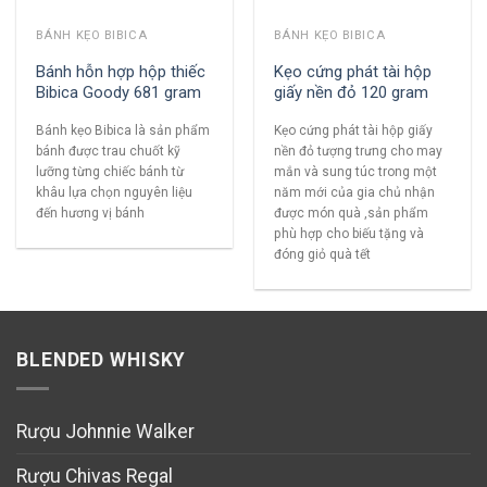
BÁNH KẸO BIBICA
BÁNH KẸO BIBICA
Bánh hỗn hợp hộp thiếc
Kẹo cứng phát tài hộp
Bibica Goody 681 gram
giấy nền đỏ 120 gram
Bánh kẹo Bibica là sản phẩm
Kẹo cứng phát tài hộp giấy
bánh được trau chuốt kỹ
nền đỏ tượng trưng cho may
lưỡng từng chiếc bánh từ
mắn và sung túc trong một
khâu lựa chọn nguyên liệu
năm mới của gia chủ nhận
đến hương vị bánh
được món quà ,sản phẩm
phù hợp cho biếu tặng và
đóng giỏ quà tết
BLENDED WHISKY
Rượu Johnnie Walker
Rượu Chivas Regal