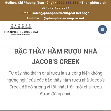
Hotline: Chị Phương (Bán hàng) -
0902.183.136
- Than phiền dịch
Skip
vụ :
037.699.9986
to
Email:
sales@phanphoiruoungoai.net
hoặc
content
kinhdoanh@phanphoiruoungoai.net
BẬC THẦY HẦM RƯỢU NHÀ
JACOB'S CREEK
Từ cây nho thành chai rượu là sự cống hiến không
ngừng nghỉ của các bậc thầy hầm rượu nhà Jacob’s
Creek để có hương vị tốt nhất trên mỗi chai rượu
được đóng chai